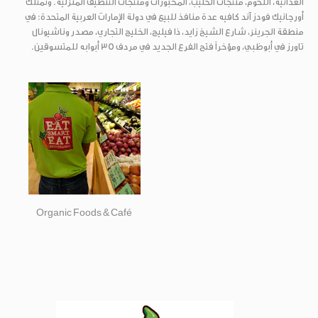
الغذائية، اللحوم، منتجات الحليب، المخبوزات ومنتجات التنظيف المنزلية. وتمتلك
أورجانيك فودز آند كافيه عدة منافذ للبيع في دولة الإمارات العربية المتحدة: في
منطقة الجرينز، شارع الشيخ زايد، ذا فيليج، الخليج التجاري، مصدر وناشيونال
تاورز في أبوظبي، ومؤخراً فتح الفرع الجديد في مردف 35 أبوابه للمتسوقين.
Organic Foods & Café