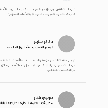
“مردف
ليس مول، بل هو مفهوم مختلف، إنه فاخر وانتقائي في
35
فمردف
وجد لكي يخدم المجتمع وفق أعلى المعايير.”
35
تاكاكو سايتو
المدير التنفيذي لتشاتيريز القابضة
“جميع منتجاتنا تصنع من مكونات طبيعية، كما أنها غنية بالنكهة.
مردف
، هم يريدون أن يقدموا للمجتمع ولعملائهم من خلال
35
من الاهتمام بأنفسهم.”
جونجي ناكاو
مدير في منظمة التجارة الخارجية اليابان