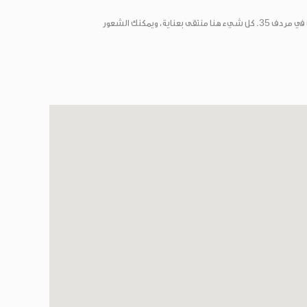
ن في مردف
. كل شيء هنا منتقى بعناية، ويمكنك الشعور
35