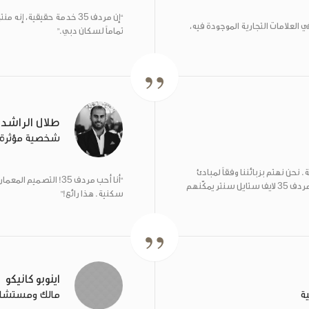
“إن مردف
خدمة حقيقية، إنه منتج
35
 العلامات التجارية الموجودة فيه،
تماماً لسكان دبي.”
طلال الراشد
شخصية مؤثرة ع
 نحن نهتم بزبائننا وفقاً لمبادئ
“أنا أحب مردف
! التصميم المعما
35
 مردف
لايف ستايل سنتر يمكّنهم
35
سكنية. هذا رائع!”
اينوبو كانيكو
ية
مالك ومستشار